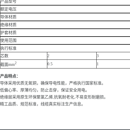
产品型号
额定电压
导体材质
绝缘材质
护套材质
使用范围
执行标准
芯数
2
3
2
0.5
1
截面mm
产品特点：
导体采用优质无氧铜，确保导电性能，严格执行国家标准。
低偏心率、厚薄均匀，防止击穿，保证安全用电。
绝缘层采用原生环保聚氯乙烯,抗氧耐老化,不易变形耐磨损。
精工品质、规范标准，线缆真实标注生产信息。