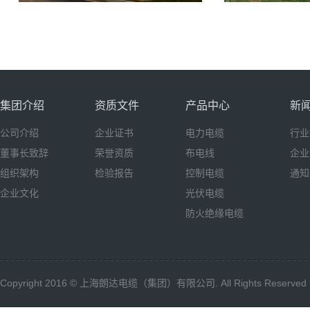
中国商飞
中钢
集团介绍
资质文件
产品中心
新
公司介绍
企业证书
电力电缆
行业
董事长致辞
荣誉资质
布电线
企业
温州世贸中心
特斯
组织架构
检验报告
控制电缆
通知
企业文化
光伏电缆
防火绝缘电缆
Copyright 2016 © 上海朗达电缆（集团）有限公司. All Rights Reserved