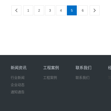
1
2
3
4
5
6
新闻资讯
工程案例
联系我们
行业新闻
工程案例
联系我们
企业动态
通知通告