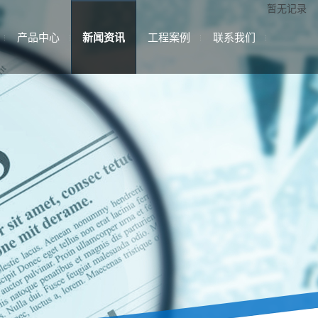
暂无记录
产品中心
新闻资讯
工程案例
联系我们