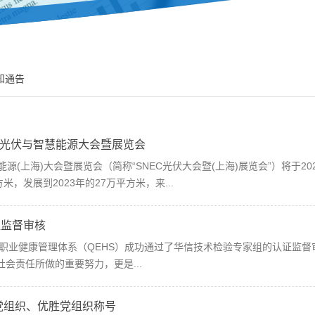
知通告
阳能光伏与智慧能源大会暨展览会
能源(上海)大会暨展览会（简称“SNEC光伏大会暨(上海)展览会”）将于202
米，发展到2023年的27万平方米，来...
证监督审核
环境职业健康管理体系（QEHS）成功通过了华信技术检验专家组的认证监
会责任所做的重要努力，更是...
党组织、优胜党组织称号