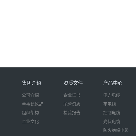
集团介绍
资质文件
产品中心
公司介绍
企业证书
电力电缆
董事长致辞
荣誉资质
布电线
组织架构
检验报告
控制电缆
企业文化
光伏电缆
防火绝缘电缆